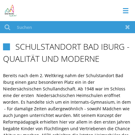
RATHAUS
Suchen
Zur
SCHULSTANDORT BAD IBURG -
LEBEN IN BAD IBURG

QUALITÄT UND MODERNE
TOURISMUS
Bereits nach dem 2. Weltkrieg nahm der Schulstandort Bad
WIRTSCHAFT
Iburg einen ganz besonderen Platz ein in der
Niedersächsischen Schullandschaft. Ab 1948 war im Schloss
eine der ersten Niedersächsischen Heimschulen eröffnet
AKTUELLES
worden. Es handelte sich um ein Internats-Gymnasium, in dem
- für damalige Zeiten außergewöhnlich - sowohl Mädchen wie
SITEMAP
auch Jungen unterrichtet wurden. Mit seinem Konzept der
Reformpädagogik erhielten hier vor allem in den ersten Jahren
begabte Kinder von Flüchtlingen und Vertriebenen die Chance
BUERGERENTSCHEID