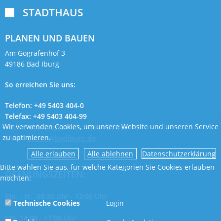
STADTHAUS

PLANEN UND BAUEN
Am Gografenhof 3
49186 Bad Iburg
So erreichen Sie uns:
Telefon: +49 5403 404-0
Telefax: +49 5403 404-99
Wir verwenden Cookies, um unsere Website und unseren Service
Techn. Störungsdienst: +49 5401 897-107
zu optimieren.
eMail:
bauen@badiburg.de
Datenschutzerklärung
Bitte wählen Sie aus, für welche Kategorien Sie Cookies erlauben
ÖFFNUNGSZEITEN:
möchten:
Mo. - Fr. 08:30 Uhr - 12:00 Uhr
Technische Cookies
Login
Mo. 14:00 - 17:00 Uhr