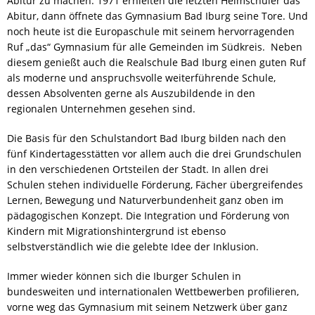
Abitur zu machen. 1971 erhielten die letzten Heimschüler das
Abitur, dann öffnete das Gymnasium Bad Iburg seine Tore. Und
CORONA
noch heute ist die Europaschule mit seinem hervorragenden
Ruf „das“ Gymnasium für alle Gemeinden im Südkreis. Neben
diesem genießt auch die Realschule Bad Iburg einen guten Ruf
EHRENAMT
als moderne und anspruchsvolle weiterführende Schule,
dessen Absolventen gerne als Auszubildende in den
FLYER-AUSBILDUNG
regionalen Unternehmen gesehen sind.
Die Basis für den Schulstandort Bad Iburg bilden nach den
FRAUENORT
fünf Kindertagesstätten vor allem auch die drei Grundschulen
in den verschiedenen Ortsteilen der Stadt. In allen drei
FREIWILLIGENTAG
Schulen stehen individuelle Förderung, Fächer übergreifendes
Lernen, Bewegung und Naturverbundenheit ganz oben im
pädagogischen Konzept. Die Integration und Förderung von
HELFEN
Kindern mit Migrationshintergrund ist ebenso
selbstverständlich wie die gelebte Idee der Inklusion.
KARRIERE
Immer wieder können sich die Iburger Schulen in
bundesweiten und internationalen Wettbewerben profilieren,
KARRIERE
vorne weg das Gymnasium mit seinem Netzwerk über ganz