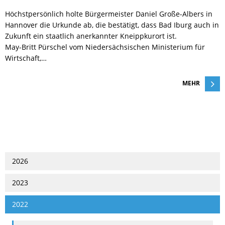
Höchstpersönlich holte Bürgermeister Daniel Große-Albers in
CORONA
Hannover die Urkunde ab, die bestätigt, dass Bad Iburg auch in
Zukunft ein staatlich anerkannter Kneippkurort ist.
May-Britt Pürschel vom Niedersächsischen Ministerium für
EHRENAMT
Wirtschaft,…
FLYER-AUSBILDUNG
MEHR
FRAUENORT
FREIWILLIGENTAG
HELFEN
2026
2023
KARRIERE
2022
KARRIERE