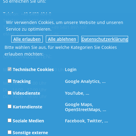
So erreichen Sie uns:
Telefon: +49 5403 404-0
Telefax: +49 5403 404-99
Wir verwenden Cookies, um unsere Website und unseren
Techn. Störungsdienst: +49 5401 897-107
Service zu optimieren.
eMail:
bauen@badiburg.de
Datenschutzerklärung
Bitte wählen Sie aus, für welche Kategorien Sie Cookies
erlauben möchten:
ÖFFNUNGSZEITEN:
Technische Cookies
Login
Mo. - Fr. 08:30 Uhr - 12:00 Uhr
Tracking
Google Analytics, ...
Mo. 14:00 - 17:00 Uhr
Di. 14:00 - 17:00 Uhr
Videodienste
YouTube, ...
Do. 14:00 - 18:00 Uhr
Google Maps,
Kartendienste
OpenStreetMaps, ...
Soziale Medien
Facebook, Twitter, ...
Sonstige externe
...