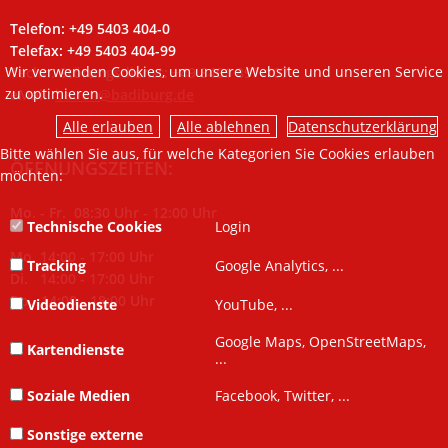
Telefon: +49 5403 404-0
Telefax: +49 5403 404-99
Wir verwenden Cookies, um unsere Website und unseren Service
Techn. Störungsdienst: +49 5401 897-107
zu optimieren.
eMail:
bauen@badiburg.de
Datenschutzerklärung
Bitte wählen Sie aus, für welche Kategorien Sie Cookies erlauben
ÖFFNUNGSZEITEN:
möchten:
Mo. - Fr. 08:30 Uhr - 12:00 Uhr
Technische Cookies
Login
Mo. 14:00 - 17:00 Uhr
Tracking
Google Analytics, ...
Di. 14:00 - 17:00 Uhr
Do. 14:00 - 18:00 Uhr
Videodienste
YouTube, ...
Google Maps, OpenStreetMaps,
Kartendienste
...
Soziale Medien
Facebook, Twitter, ...
Sonstige externe
...