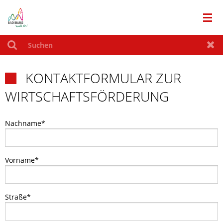
RATHAUS
Suchen
Zur
KONTAKTFORMULAR ZUR
LEBEN IN BAD IBURG

WIRTSCHAFTSFÖRDERUNG
TOURISMUS
Nachname
*
WIRTSCHAFT
AKTUELLES
Vorname
*
SITEMAP
Straße
*
BUERGERENTSCHEID