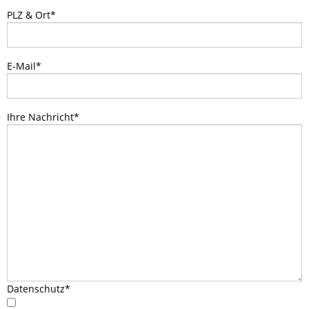
PLZ & Ort
*
CORONA
EHRENAMT
E-Mail
*
FLYER-AUSBILDUNG
Ihre Nachricht
*
FRAUENORT
FREIWILLIGENTAG
HELFEN
KARRIERE
Datenschutz
*
KARRIERE