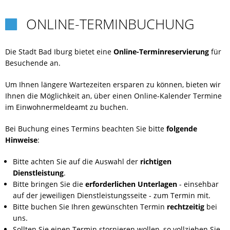
ONLINE-TERMINBUCHUNG
CORONA

EHRENAMT
Die Stadt Bad Iburg bietet eine
Online-Terminreservierung
für
Besuchende an.
FLYER-AUSBILDUNG
Um Ihnen längere Wartezeiten ersparen zu können, bieten wir
Ihnen die Möglichkeit an, über einen Online-Kalender Termine
FRAUENORT
im Einwohnermeldeamt zu buchen.
Bei Buchung eines Termins beachten Sie bitte
folgende
FREIWILLIGENTAG
Hinweise
:
Bitte achten Sie auf die Auswahl der
richtigen
HELFEN
Dienstleistung
.
Bitte bringen Sie die
erforderlichen Unterlagen
- einsehbar
KARRIERE
auf der jeweiligen Dienstleistungsseite - zum Termin mit.
Bitte buchen Sie Ihren gewünschten Termin
rechtzeitig
bei
uns.
KARRIERE
Sollten Sie einen Termin stornieren wollen, so vollziehen Sie