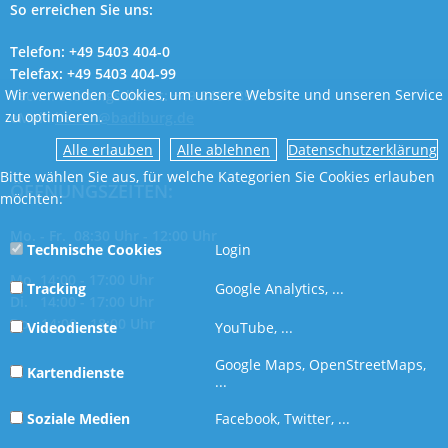
So erreichen Sie uns:
Telefon: +49 5403 404-0
Telefax: +49 5403 404-99
Wir verwenden Cookies, um unsere Website und unseren Service
Techn. Störungsdienst: +49 5401 897-107
zu optimieren.
eMail:
bauen@badiburg.de
Datenschutzerklärung
Bitte wählen Sie aus, für welche Kategorien Sie Cookies erlauben
ÖFFNUNGSZEITEN:
möchten:
Mo. - Fr. 08:30 Uhr - 12:00 Uhr
Technische Cookies
Login
Mo. 14:00 - 17:00 Uhr
Tracking
Google Analytics, ...
Di. 14:00 - 17:00 Uhr
Do. 14:00 - 18:00 Uhr
Videodienste
YouTube, ...
Google Maps, OpenStreetMaps,
Kartendienste
...
Soziale Medien
Facebook, Twitter, ...