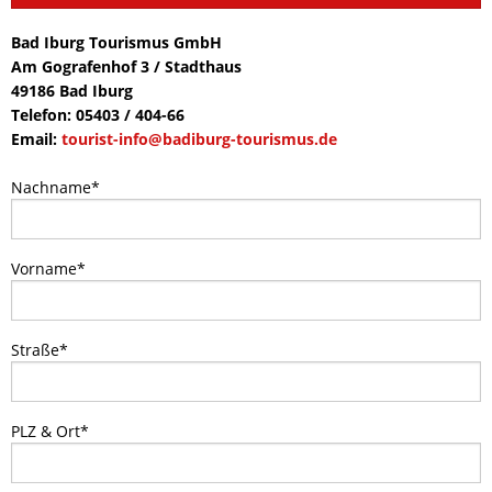
CORONA
Bad Iburg Tourismus GmbH
Am Gografenhof 3 / Stadthaus
49186 Bad Iburg
EHRENAMT
Telefon: 05403 / 404-66
Email:
tourist-info@badiburg-tourismus.de
FLYER-AUSBILDUNG
Nachname
*
FRAUENORT
Vorname
*
FREIWILLIGENTAG
HELFEN
Straße
*
KARRIERE
PLZ & Ort
*
KARRIERE