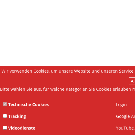
Wir verwenden Cookies, um unsere Website und unseren Service 
Bitte wählen Sie aus, für welche Kategorien Sie Cookies erlauben 
Technische Cookies
Login
Tracking
Google Ana
Videodienste
YouTube, 