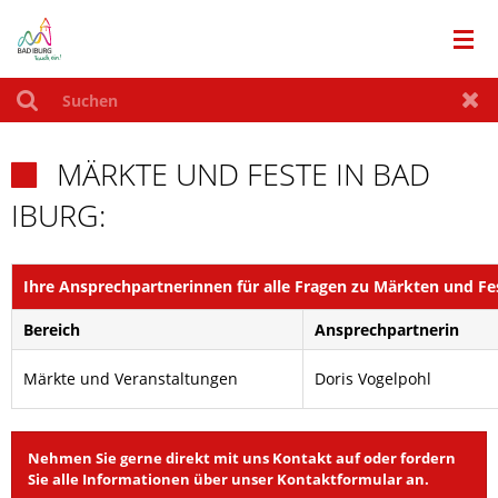
RATHAUS
Suchen
Zur
MÄRKTE UND FESTE IN BAD
LEBEN IN BAD IBURG

IBURG:
TOURISMUS
Ihre Ansprechpartnerinnen für alle Fragen zu Märkten und Fe
WIRTSCHAFT
Bereich
Ansprechpartnerin
AKTUELLES
Märkte und Veranstaltungen
Doris Vogelpohl
SITEMAP
Nehmen Sie gerne direkt mit uns Kontakt auf oder fordern
BUERGERENTSCHEID
Sie alle Informationen über unser Kontaktformular an.