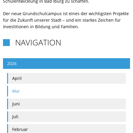
Schulentwicklung in Bad Iburg zu schaffen.
RUNDGANG
Der neue Grundschulcampus ist eines der wichtigsten Projekte
für die Zukunft unserer Stadt – und ein starkes Zeichen für
Investitionen in Bildung und Familien.
CHANCE
NAVIGATION

2026
April
Mai
Juni
Juli
Februar