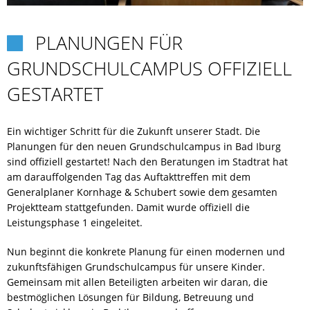
CORONA
PLANUNGEN FÜR

GRUNDSCHULCAMPUS OFFIZIELL
EHRENAMT
GESTARTET
FLYER-AUSBILDUNG
Ein wichtiger Schritt für die Zukunft unserer Stadt. Die
FRAUENORT
Planungen für den neuen Grundschulcampus in Bad Iburg
sind offiziell gestartet! Nach den Beratungen im Stadtrat hat
am darauffolgenden Tag das Auftakttreffen mit dem
FREIWILLIGENTAG
Generalplaner Kornhage & Schubert sowie dem gesamten
Projektteam stattgefunden. Damit wurde offiziell die
HELFEN
Leistungsphase 1 eingeleitet.
Nun beginnt die konkrete Planung für einen modernen und
KARRIERE
zukunftsfähigen Grundschulcampus für unsere Kinder.
Gemeinsam mit allen Beteiligten arbeiten wir daran, die
bestmöglichen Lösungen für Bildung, Betreuung und
KARRIERE