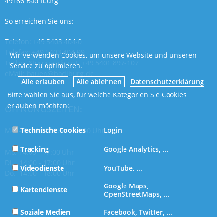
49186 Bad Iburg
So erreichen Sie uns:
Telefon: +49 5403 404-0
Telefax: +49 5403 404-99
Wir verwenden Cookies, um unsere Website und unseren
Techn. Störungsdienst: +49 5401 897-107
Service zu optimieren.
eMail:
bauen@badiburg.de
Datenschutzerklärung
Bitte wählen Sie aus, für welche Kategorien Sie Cookies
erlauben möchten:
ÖFFNUNGSZEITEN:
Technische Cookies
Login
Mo. - Fr. 08:30 Uhr - 12:00 Uhr
Tracking
Google Analytics, ...
Mo. 14:00 - 17:00 Uhr
Di. 14:00 - 17:00 Uhr
Videodienste
YouTube, ...
Do. 14:00 - 18:00 Uhr
Google Maps,
Kartendienste
OpenStreetMaps, ...
Soziale Medien
Facebook, Twitter, ...