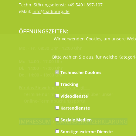
Techn. Störungsdienst: +49 5401 897-107
eMail:
info@badiburg.de
ÖFFNUNGSZEITEN:
Wir verwenden Cookies, um unsere Webs
Mo. - Fr. 08:30 Uhr - 12:00 Uhr
Bitte wählen Sie aus, für welche Kategor
Mo. 14:00 - 17:00 Uhr
Di. 14:00 - 17:00 Uhr
Technische Cookies
Do. 14:00 - 18:00 Uhr
Tracking
Für das Einwohnermeldeamt gilt:
Termine nur mit Voranmeldung über unser
Videodienste
Online-Terminbuchungsportal
Kartendienste
Soziale Medien
IMPRESSUM
/
DATENSCHUTZERKLÄRUNG
Sonstige externe Dienste