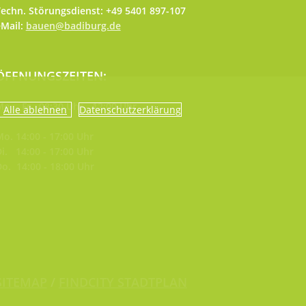
echn. Störungsdienst: +49 5401 897-107
eMail:
bauen@badiburg.de
ÖFFNUNGSZEITEN:
o. - Fr. 08:30 Uhr - 12:00 Uhr
Datenschutzerklärung
o. 14:00 - 17:00 Uhr
i. 14:00 - 17:00 Uhr
o. 14:00 - 18:00 Uhr
SITEMAP
/
FINDCITY STADTPLAN