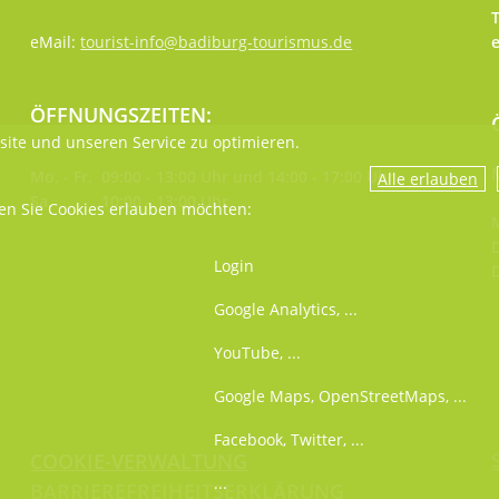
T
eMail:
tourist-info@badiburg-tourismus.de
ÖFFNUNGSZEITEN:
ite und unseren Service zu optimieren.
M
Mo. - Fr. 09:00 - 13:00 Uhr und 14:00 - 17:00 Uhr
Sa. 10:00 - 13:00 Uhr
ien Sie Cookies erlauben möchten:
M
D
Login
D
Google Analytics, ...
YouTube, ...
Google Maps, OpenStreetMaps, ...
Facebook, Twitter, ...
COOKIE-VERWALTUNG
...
BARRIEREFREIHEITSERKLÄRUNG