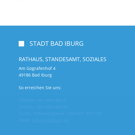
STADT BAD IBURG

RATHAUS, STANDESAMT,
SOZIALES
Am Gografenhof 4
49186 Bad Iburg
So erreichen Sie uns:
Telefon: +49 5403 404-0
Telefax: +49 5403 404-99
Techn. Störungsdienst: +49 5401 897-107
eMail:
info@badiburg.de