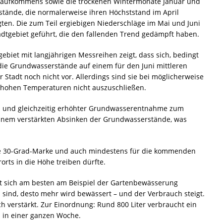
agsaufkommens sowie die trockenen Wintermonate Januar und
tände, die normalerweise ihren Höchststand im April
igten. Die zum Teil ergiebigen Niederschläge im Mai und Juni
dtgebiet geführt, die den fallenden Trend gedämpft haben.
ebiet mit langjährigen Messreihen zeigt, dass sich, bedingt
ie Grundwasserstände auf einem für den Juni mittleren
Stadt noch nicht vor. Allerdings sind sie bei möglicherweise
 hohen Temperaturen nicht auszuschließen.
 und gleichzeitig erhöhter Grundwasserentnahme zum
inem verstärkten Absinken der Grundwasserstände, was
die 30-Grad-Marke und auch mindestens für die kommenden
orts in die Höhe treiben dürfte.
t sich am besten am Beispiel der Gartenbewässerung
n sind, desto mehr wird bewässert – und der Verbrauch steigt.
h verstärkt. Zur Einordnung: Rund 800 Liter verbraucht ein
h in einer ganzen Woche.