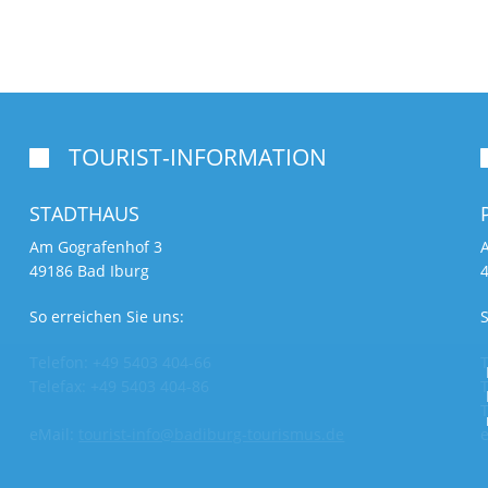
TOURIST-INFORMATION

STADTHAUS
Am Gografenhof 3
49186 Bad Iburg
So erreichen Sie uns:
S
Telefon: +49 5403 404-66
T
Telefax: +49 5403 404-86
T
T
eMail:
tourist-info@badiburg-tourismus.de