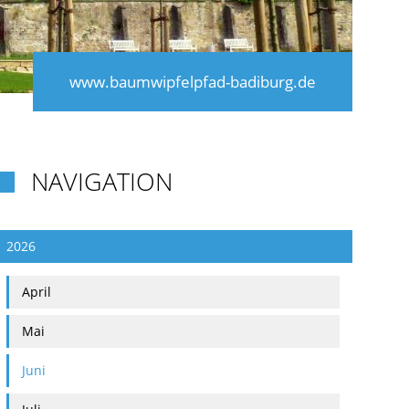
www.baumwipfelpfad-badiburg.de
NAVIGATION

2026
April
Mai
Juni