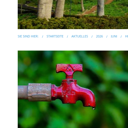
SIE SIND HIER:
STARTSEITE
AKTUELLES
2026
JUNI
H