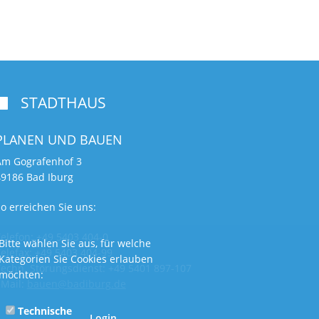
STADTHAUS

PLANEN UND BAUEN
Am Gografenhof 3
49186 Bad Iburg
o erreichen Sie uns:
elefon: +49 5403 404-0
Bitte wählen Sie aus, für welche
elefax: +49 5403 404-99
Kategorien Sie Cookies erlauben
echn. Störungsdienst: +49 5401 897-107
möchten:
eMail:
bauen@badiburg.de
Technische
Login