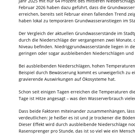
Jahr 2025 mit nur 64 Prozent des mittleren Niederschl
Februar 2026 haben dazu geführt, dass die Grundwassers
erreichen, bereits seit Februar einen fallenden Trend ze
haben lokal zu temporären Grundwasseranstiegen im Sta
Der Vergleich der aktuellen Grundwasserstände im Stadtg
durch die Niederschläge der vergangenen zwei Monate, d
Niveau befinden. Niedriggrundwasserstände liegen in der 
geringen oder sogar ausbleibenden Niederschlägen und
Bei ausbleibenden Niederschlägen, hohen Temperaturen
Beispiel durch Bewässerung kommt es unweigerlich zu e
gravierende Auswirkungen auf Ökosysteme hat.
Schon seit einigen Tagen erreichen die Temperaturen 
Tage ist Hitze angesagt – was den Wasserverbrauch vieler
Dass beide Faktoren miteinander zusammenhängen, läss
verdeutlichen: Je heißer es ist und je trockener die Böde
Dieser Effekt wird durch ausbleibende Niederschläge noc
Rasensprenger pro Stunde, das ist so viel wie ein Mensc