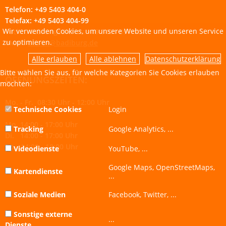
Telefon: +49 5403 404-0
Telefax: +49 5403 404-99
Wir verwenden Cookies, um unsere Website und unseren Service
Techn. Störungsdienst: +49 5401 897-107
zu optimieren.
eMail:
bauen@badiburg.de
Datenschutzerklärung
Bitte wählen Sie aus, für welche Kategorien Sie Cookies erlauben
ÖFFNUNGSZEITEN:
möchten:
Mo. - Fr. 08:30 Uhr - 12:00 Uhr
Technische Cookies
Login
Mo. 14:00 - 17:00 Uhr
Tracking
Google Analytics, ...
Di. 14:00 - 17:00 Uhr
Do. 14:00 - 18:00 Uhr
Videodienste
YouTube, ...
Google Maps, OpenStreetMaps,
Kartendienste
...
Soziale Medien
Facebook, Twitter, ...
Sonstige externe
...
Dienste