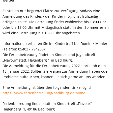
werden.
CORONA
Es stehen nur begrenzt Plätze zur Verfügung, sodass eine
Anmeldung des Kindes / der Kinder möglichst frühzeitig
erfolgen sollte. Die Betreuung findet wahlweise bis 13:00 Uhr
EHRENAMT
oder bis 15:00 Uhr mit Mittagstisch statt. In den Sommerferien
wird eine Betreuung bis 16:00 Uhr angeboten.
FLYER-AUSBILDUNG
Informationen erhalten Sie im Kindertreff bei Dominik Mähler
(Telefon: 05403 - 794238).
FRAUENORT
Die Ferienbetreuung findet im Kinder- und Jugendtreff
„Flavour“ statt. Hagenberg 1 in Bad Iburg.
Die Anmeldung für die Ferienbetreuung 2022 startet ab dem
FREIWILLIGENTAG
15. Januar 2022
. Sollten Sie Fragen zur Anmeldung haben oder
Probleme auftauchen, können Sie sich gerne an uns wenden.
HELFEN
Eine Anmeldung ist über den folgenden Link möglich.
https://www.ferienbetreuung-badiburg.de/home
KARRIERE
Ferienbetreuung findet statt im Kindertreff „Flavour“
KARRIERE
Hagenberg 1, 49186 Bad Iburg