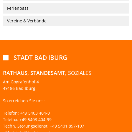
Ferienpass
Vereine & Verbände
STADT BAD IBURG

RATHAUS, STANDESAMT,
SOZIALES
Am Gografenhof 4
49186 Bad Iburg
So erreichen Sie uns:
Telefon: +49 5403 404-0
Telefax: +49 5403 404-99
Techn. Störungsdienst: +49 5401 897-107