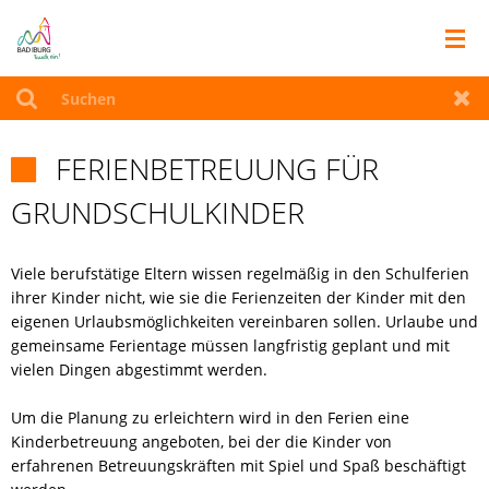
RATHAUS
Suchen
Zur
FERIENBETREUUNG FÜR
LEBEN IN BAD IBURG

GRUNDSCHULKINDER
TOURISMUS
Viele berufstätige Eltern wissen regelmäßig in den Schulferien
WIRTSCHAFT
ihrer Kinder nicht, wie sie die Ferienzeiten der Kinder mit den
eigenen Urlaubsmöglichkeiten vereinbaren sollen. Urlaube und
gemeinsame Ferientage müssen langfristig geplant und mit
AKTUELLES
vielen Dingen abgestimmt werden.
SITEMAP
Um die Planung zu erleichtern wird in den Ferien eine
Kinderbetreuung angeboten, bei der die Kinder von
erfahrenen Betreuungskräften mit Spiel und Spaß beschäftigt
BUERGERENTSCHEID