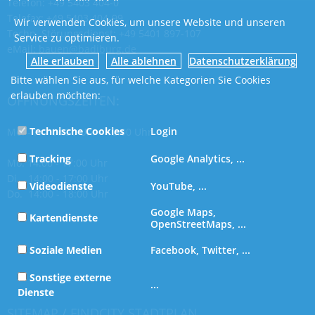
Telefon: +49 5403 404-0
Telefax: +49 5403 404-99
Wir verwenden Cookies, um unsere Website und unseren
Techn. Störungsdienst: +49 5401 897-107
Service zu optimieren.
eMail:
bauen@badiburg.de
Datenschutzerklärung
Bitte wählen Sie aus, für welche Kategorien Sie Cookies
erlauben möchten:
ÖFFNUNGSZEITEN:
Technische Cookies
Login
Mo. - Fr. 08:30 Uhr - 12:00 Uhr
Tracking
Google Analytics, ...
Mo. 14:00 - 17:00 Uhr
Di. 14:00 - 17:00 Uhr
Videodienste
YouTube, ...
Do. 14:00 - 18:00 Uhr
Google Maps,
Kartendienste
OpenStreetMaps, ...
Soziale Medien
Facebook, Twitter, ...
Sonstige externe
...
Dienste
SITEMAP
/
FINDCITY STADTPLAN