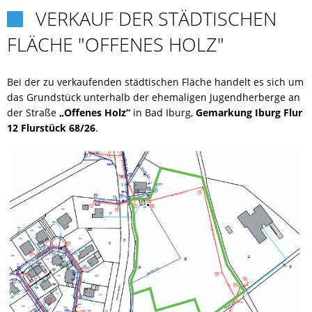
VERKAUF DER STÄDTISCHEN

CORONA
FLÄCHE "OFFENES HOLZ"
EHRENAMT
Bei der zu verkaufenden städtischen Fläche handelt es sich um
das Grundstück unterhalb der ehemaligen Jugendherberge an
FLYER-AUSBILDUNG
der Straße
„Offenes Holz“
in Bad Iburg,
Gemarkung Iburg Flur
12 Flurstück 68/26
.
FRAUENORT
FREIWILLIGENTAG
HELFEN
KARRIERE
KARRIERE